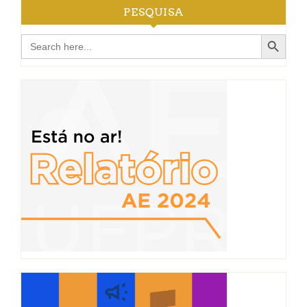
PESQUISA
Search Button
Search
for: