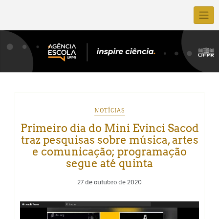
NOTÍCIAS
Primeiro dia do Mini Evinci Sacod
traz pesquisas sobre música, artes
e comunicação; programação
segue até quinta
27 de outubro de 2020