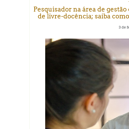
Pesquisador na área de gestão
de livre-docência; saiba com
3 de f