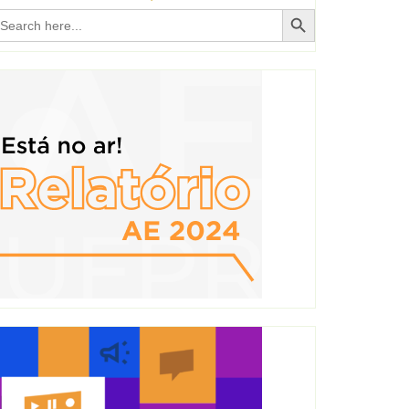
Search Button
earch
r: