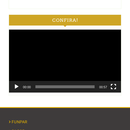
CONFIRA!
Tocador
de
vídeo
00:00
00:57
FUNPAR