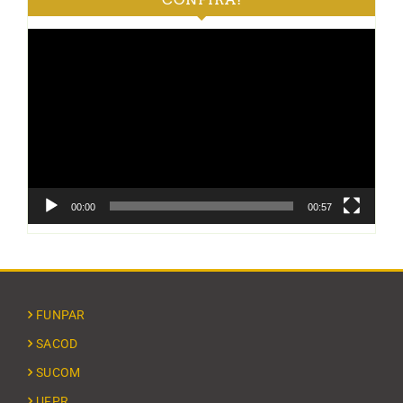
Tocador
de
vídeo
00:00
00:57
FUNPAR
SACOD
SUCOM
UFPR