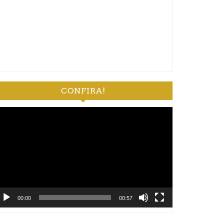
CONFIRA!
ocador
e
deo
00:00
00:57