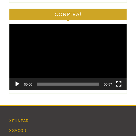
CONFIRA!
Tocador
de
vídeo
00:00
00:57
FUNPAR
SACOD