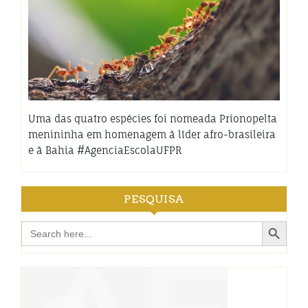
Uma das quatro espécies foi nomeada Prionopelta
menininha em homenagem à líder afro-brasileira
e à Bahia #AgenciaEscolaUFPR
PESQUISA
Search Button
Search
for: