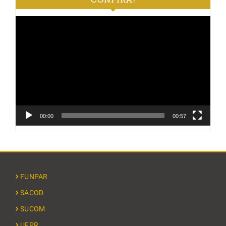
Tocador
de
vídeo
00:00
00:57
FUNPAR
SACOD
SUCOM
UFPR