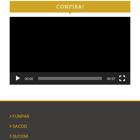
CONFIRA!
Tocador
de
vídeo
00:00
00:57
FUNPAR
SACOD
SUCOM