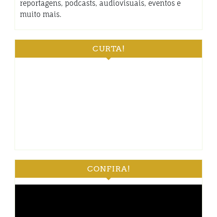
reportagens, podcasts, audiovisuais, eventos e
muito mais.
CURTA!
CONFIRA!
Tocador
de
vídeo