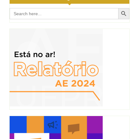
Search Button
Search
for: