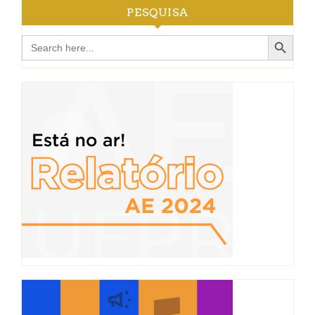
PESQUISA
Search Button
Search
for: