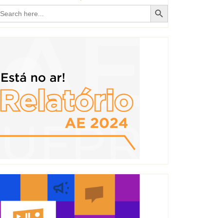
Search Button
earch
r: