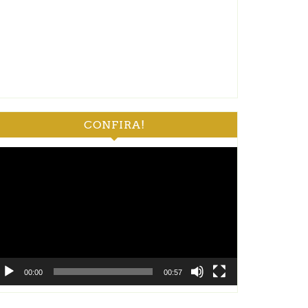
CONFIRA!
ocador
e
deo
00:00
00:57