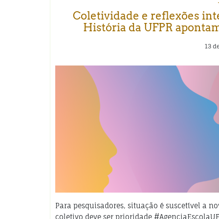
Coletividade e reflexões int
História da UFPR aponta
13 d
Para pesquisadores, situação é suscetível a n
coletivo deve ser prioridade #AgenciaEscolaU