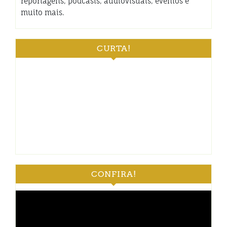
reportagens, podcasts, audiovisuais, eventos e
muito mais.
CURTA!
CONFIRA!
Tocador
de
vídeo