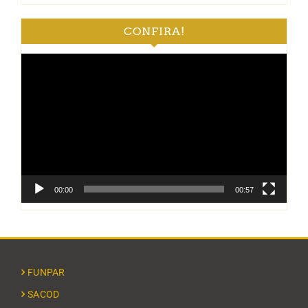
CONFIRA!
Tocador
de
vídeo
00:00
00:57
FUNPAR
SACOD