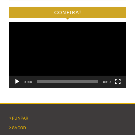
CONFIRA!
Tocador
de
vídeo
00:00
00:57
FUNPAR
SACOD