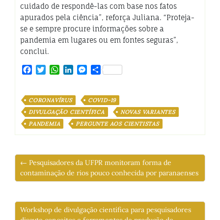
cuidado de respondê-las com base nos fatos
apurados pela ciência”, reforça Juliana. “Proteja-
se e sempre procure informações sobre a
pandemia em lugares ou em fontes seguras”,
conclui.
Facebook
Twitter
WhatsApp
LinkedIn
Messenger
Share
CORONAVÍRUS
COVID-19
DIVULGAÇÃO CIENTÍFICA
NOVAS VARIANTES
PANDEMIA
PERGUNTE AOS CIENTISTAS
← Pesquisadores da UFPR monitoram forma de
contaminação de rios pouco conhecida por paranaenses
Workshop de divulgação científica para pesquisadores