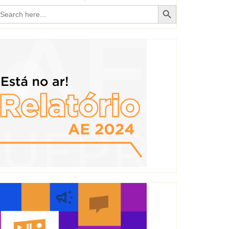
Search Button
earch
r: