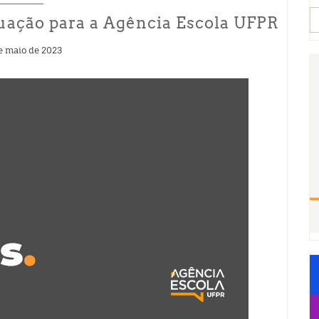
S
duação para a Agência Escola UFPR
fo
e maio de 2023