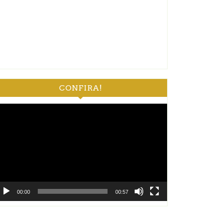
CONFIRA!
ocador
e
deo
00:00
00:57