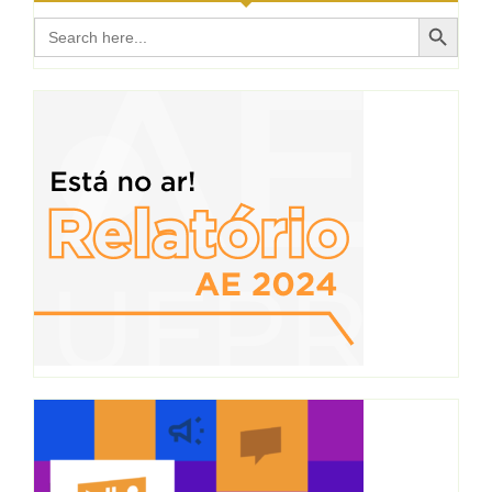
Search Button
Search
for: