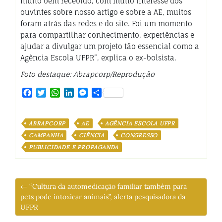
muito bem recebido, com muito interesse dos
ouvintes sobre nosso artigo e sobre a AE, muitos
foram atrás das redes e do site. Foi um momento
para compartilhar conhecimento, experiências e
ajudar a divulgar um projeto tão essencial como a
Agência Escola UFPR”, explica o ex-bolsista.
Foto destaque: Abrapcorp/Reprodução
Facebook
Twitter
WhatsApp
LinkedIn
Messenger
Share
ABRAPCORP
AE
AGÊNCIA ESCOLA UFPR
CAMPANHA
CIÊNCIA
CONGRESSO
PUBLICIDADE E PROPAGANDA
← “Cultura da automedicação familiar também para
pets pode intoxicar animais”, alerta pesquisadora da
UFPR