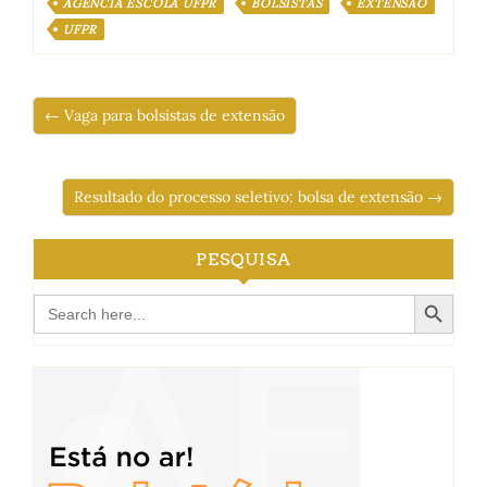
AGÊNCIA ESCOLA UFPR
BOLSISTAS
EXTENSÃO
UFPR
← Vaga para bolsistas de extensão
Resultado do processo seletivo: bolsa de extensão →
PESQUISA
Search Button
Search
for: