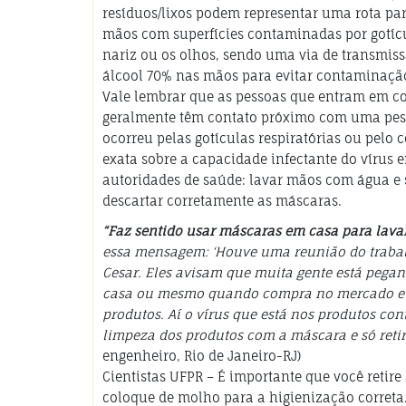
resíduos/lixos podem representar uma rota par
mãos com superfícies contaminadas por gotícu
nariz ou os olhos, sendo uma via de transmiss
álcool 70% nas mãos para evitar contaminaçã
Vale lembrar que as pessoas que entram em co
geralmente têm contato próximo com uma pesso
ocorreu pelas gotículas respiratórias ou pelo
exata sobre a capacidade infectante do vírus e
autoridades de saúde: lavar mãos com água e
descartar corretamente as máscaras.
“Faz sentido usar máscaras em casa para lav
essa mensagem: ‘Houve uma reunião do trabal
Cesar. Eles avisam que muita gente está pegan
casa ou mesmo quando compra no mercado e ch
produtos. Aí o vírus que está nos produtos con
limpeza dos produtos com a máscara e só reti
engenheiro, Rio de Janeiro-RJ)
Cientistas UFPR – É importante que você reti
coloque de molho para a higienização correta