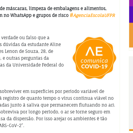
de máscaras, limpeza de embalagens e alimentos,
m no WhatsApp e grupos de risco
#
AgenciaEscolaUFPR
 verdade ou falso que a
As dúvidas da estudante Aline
tes Lenon de Souza, 28, de
, e outras perguntas da
as da Universidade Federal do
sobreviver em superfícies por período variável de
 registro de quanto tempo o vírus continua viável no
eradas junto à saliva que permanecem flutuando no ar).
breviva por longo período, o ar se torne seguro em
a da dispersão. Por isso arejar os ambientes é tão
ARS-CoV-2”.