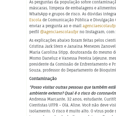
As perguntas da população sobre contaminaçã
máscaras, limpeza de embalagens e alimentos
WhatsApp e grupos de risco. As dúvidas integ
Escola
de Comunicação Pública e Divulgação Cie
enviar a pergunta ao e-mail
agenciaescolauf
perfil
@agenciaescolaufpr
no Instagram, com n
As explicações abaixo foram feitas pelos cient
Cristina Jark Stern e Janaina Menezes Zanove
Maria Carolina Stipp, doutoranda do mesmo de
Momo Daneluz e Vanessa Pereira Lejeune, me
presidente da Comissão de Enfrentamento e P
Souza, professor do Departamento de Bioquímic
Contaminação
“Posso visitar outras pessoas que também estã
ambiente externo? Qual é o risco do coronaví
Andressa Marcante, 32 anos, estudante, Curiti
Cientistas UFPR – Olá, Aline. Você não deve 
isolamento. O risco é muito alto. O vírus pode 