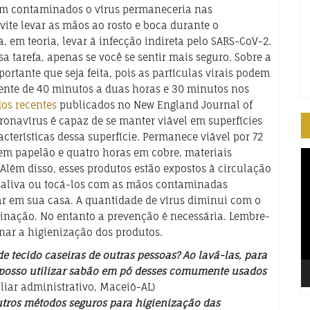
sem contaminados o vírus permaneceria nas
ite levar as mãos ao rosto e boca durante o
, em teoria, levar à infecção indireta pelo SARS-CoV-2.
a tarefa, apenas se você se sentir mais seguro. Sobre a
rtante que seja feita, pois as partículas virais podem
nte de 40 minutos a duas horas e 30 minutos nos
dos recentes
publicados no New England Journal of
onavírus é capaz de se manter viável em superfícies
cterísticas dessa superfície. Permanece viável por 72
 em papelão e quatro horas em cobre, materiais
T
d
lém disso, esses produtos estão expostos à circulação
ví
r saliva ou tocá-los com as mãos contaminadas
ar em sua casa. A quantidade de vírus diminui com o
minação. No entanto a prevenção é necessária. Lembre-
ar a higienização dos produtos.
e tecido caseiras de outras pessoas? Ao lavá-las, para
 posso utilizar sabão em pó desses comumente usados
iliar administrativo, Maceió-AL)
outros métodos seguros para higienização das