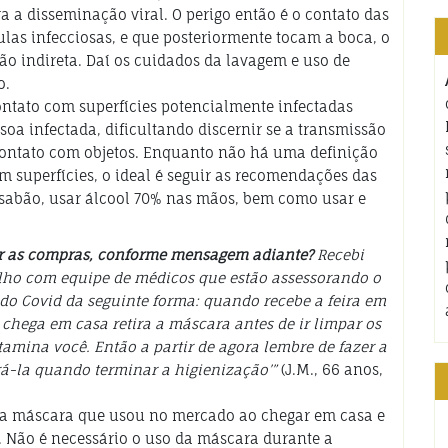
a a disseminação viral. O perigo então é o contato das
las infecciosas, e que posteriormente tocam a boca, o
ão indireta. Daí os cuidados da lavagem e uso de
o.
ntato com superfícies potencialmente infectadas
a infectada, dificultando discernir se a transmissão
 contato com objetos. Enquanto não há uma definição
m superfícies, o ideal é seguir as recomendações das
 sabão, usar álcool 70% nas mãos, bem como usar e
ar as compras, conforme mensagem adiante?
Recebi
ho com equipe de médicos que estão assessorando o
do Covid da seguinte forma: quando recebe a feira em
ega em casa retira a máscara antes de ir limpar os
tamina você. Então a partir de agora lembre de fazer a
rá-la quando terminar a higienização’”
(J.M., 66 anos,
re a máscara que usou no mercado ao chegar em casa e
. Não é necessário o uso da máscara durante a