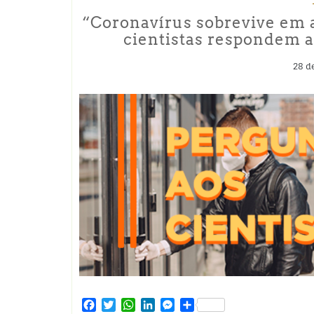
“Coronavírus sobrevive em a
cientistas respondem a
28 d
Facebook
Twitter
WhatsApp
LinkedIn
Messenger
Share