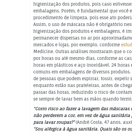
higienização dos produtos, pois caso estives
embalagens. Porém, é fundamental que você ev
procedimento de limpeza, pois esse ato poderia
Assim, o uso de máscara não é obrigatório ness
higienização dos produtos e embalagens, é impo
permanecer dispersas no ar por aproximadame
mercados e lojas, por exemplo, conforme
estu
Medicine. Outras análises mostraram que o cor
por horas ou até mesmo dias, conforme as cara
horas em plásticos e aço inoxidável, 24 horas
comuns em embalagens de diversos produtos. A
de pessoas que podem espirrar, tossir, expeli
enquanto estão nas prateleiras, antes de cheg
passar das horas, reduzindo o risco de conta
se sempre de lavar bem as mãos quando termin
“Corro risco ao fazer a lavagem das máscaras d
não perderem a cor, em vez de água sanitária
para lavar roupas?”
(André Costa, 47 anos, aux
“Sou alérgica à água sanitária. Quais são os 