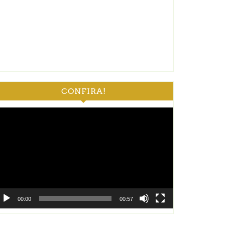
CONFIRA!
ocador
e
deo
00:00
00:57