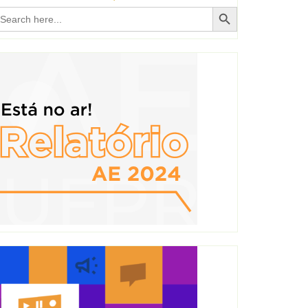
Search Button
earch
r: