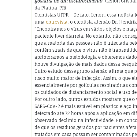
gostaria de um esclarecimento”
(Lenon Cristia
da Platina-PR)
Cientistas UFPR – De fato, Lenon, essa notícia 
uma
entrevista
, o cientista alemão Dr. Hendri
“Encontramos o vírus em vários objetos e maç
paciente tiver diarreia. No entanto, não conse
que a maioria das pessoas não é infectada pel
contêm sinais de que o vírus não é transmitid
aprimoramos a metodologia e obteremos dados 
houve divulgação de mais dados dessa pesquisa,
Outro estudo desse grupo alemão afirma que
risco muito maior de infecção. Assim, o que el
essencialmente por gotículas respiratórias con
os cuidados de distanciamento social e uso d
Por outro lado, outros estudos mostram que o 
SARS-CoV-2 é mais estável em plástico e aço in
detectado até 72 horas após a aplicação em di
observado declínio na infectividade. Em conc
de que os resíduos gerados por pacientes afet
tratados em casa possam ser contaminados pe