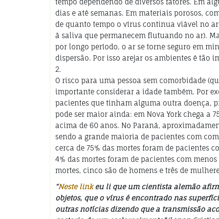
tempo dependendo de diversos fatores. Em alg
dias e até semanas. Em materiais porosos, como
de quanto tempo o vírus continua viável no ar 
à saliva que permanecem flutuando no ar). Ma
por longo período, o ar se torne seguro em mi
dispersão. Por isso arejar os ambientes é tão
2.
O risco para uma pessoa sem comorbidade (qu
importante considerar a idade também. Por e
pacientes que tinham alguma outra doença, p
pode ser maior ainda: em Nova York chega a 75
acima de 60 anos. No Paraná, aproximadament
sendo a grande maioria de pacientes com com
cerca de 75% das mortes foram de pacientes co
4% das mortes foram de pacientes com menos de
mortes, cinco são de homens e três de mulhere
“
Neste link
eu li que um cientista alemão afir
objetos, que o vírus é encontrado nas superfíci
outras notícias dizendo que a transmissão acon