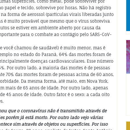
umas superfícies, como metal, pode sobreviver por
 papel e tecido, sobrevive por horas. Não há registro
na forma de aerossol (partículas virais liberadas junto
s é muito provável que mesmo que o vírus sobreviva
nutos se estiver em ambiente aberto por causa da
 importante para o combate ao contágio pelo SARS-CoV-
e você chamou de saudável) é muito menor, mas é
xemplo no estado do Paraná, 64% das mortes foram de
rincipalmente doenças cardiovasculares. Esse número
%. Por outro lado, a maioria das mortes é de pessoas
e 70% das mortes foram de pessoas acima de 60 anos,
orbidade. Da mesma forma, até maio, em Nova York,
m mais de 65 anos de idade. Por outro lado, apenas
 45 anos de idade. Outro fator é o sexo: a cada oito
s.
mou que o coronavírus não é transmitido através de
es porém já está morto. Por outro lado vejo várias
tece sim através de objetos ou superfícies. Por isso