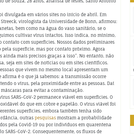
no de Souza, 28 anos, analista de testes, Santo Antônio
foi divulgada em vários sites no início de abril. Em
k Streeck, virologista da Universidade de Bonn, afirmou:
anetas, bem como na água do vaso sanitário, se o
guimos cultivar vírus intactos. Isso indica, no mínimo,
o contato com superfícies. Nossos dados preliminares
o pela superfície, mas por contato próximo. Agora
ainda mais precisos graças a isso”. No entanto, não
 seja em sites de notícias ou em sites científicos.
 pessoas que vivem no mesmo local apresentam um
e afirma é o que já sabemos: a transmissão ocorre
tendo o vírus, pela proximidade entre as pessoas. Daí
e máscaras para evitar a contaminação.
vírus SARS-CoV-2 permanece viável em superfícies. O
oxidável do que em cobre e papelão. O vírus viável foi
ferentes superfícies, embora também tenha sido
ordância, outras
pesquisas
mostram a probabilidade
ados pela Covid-19 ou por indivíduos em quarentena
lo SARS-CoV-2. Consequentemente, os fluxos de