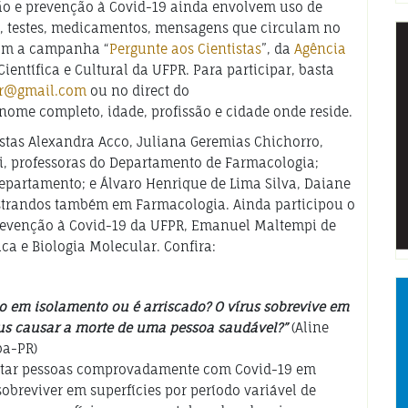
o e prevenção à Covid-19 ainda envolvem uso de
, testes, medicamentos, mensagens que circulam no
ram a campanha “
Pergunte aos Cientistas
”, da
Agência
ntífica e Cultural da UFPR. Para participar, basta
pr@gmail.com
ou no direct do
ome completo, idade, profissão e cidade onde reside.
istas Alexandra Acco, Juliana Geremias Chichorro,
li, professoras do Departamento de Farmacologia;
partamento; e Álvaro Henrique de Lima Silva, Daiane
strandos também em Farmacologia. Ainda participou o
revenção à Covid-19 da UFPR, Emanuel Maltempi de
a e Biologia Molecular. Confira:
o em isolamento ou é arriscado? O vírus sobrevive em
rus causar a morte de uma pessoa saudável?”
(Aline
ba-PR)
visitar pessoas comprovadamente com Covid-19 em
sobreviver em superfícies por período variável de