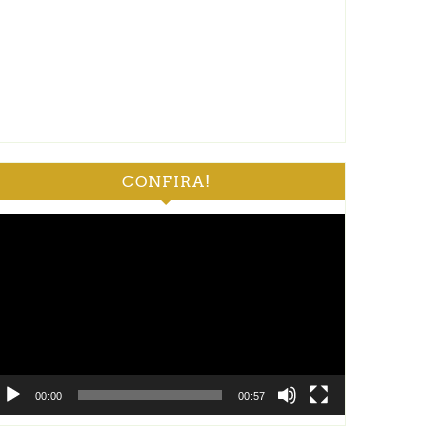
CONFIRA!
ocador
e
deo
00:00
00:57