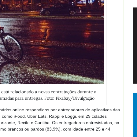
está relacionado a novas contratações durante a
madas para entregas. Foto: Pixabay/Divulgação
nários online respondidos por entregadores de aplicativos das
il, como iFood, Uber Eats, Rappi e Loggi, em 29 cidades
rizonte, Recife e Curitiba. Os entregadores entrevistados, na
mo brancos ou pardos (83,9%), com idade entre 25 e 44