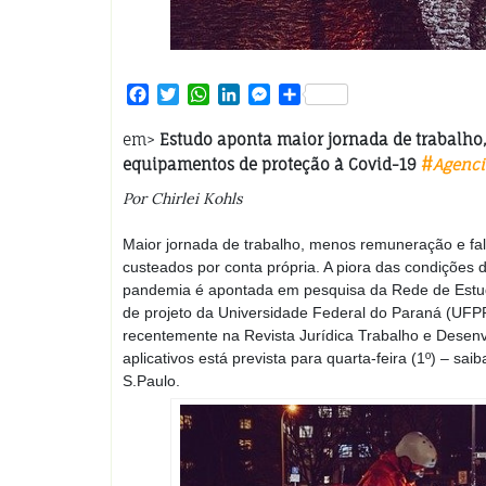
Facebook
Twitter
WhatsApp
LinkedIn
Messenger
Share
em>
Estudo aponta maior jornada de trabalho
equipamentos de proteção à Covid-19
#
Agenc
Por Chirlei Kohls
Maior jornada de trabalho, menos remuneração e fa
custeados por conta própria. A piora das condições 
pandemia é apontada em pesquisa da Rede de Estudo
de projeto da Universidade Federal do Paraná (UF
recentemente na Revista Jurídica Trabalho e Dese
aplicativos está prevista para quarta-feira (1º) – 
S.Paulo.