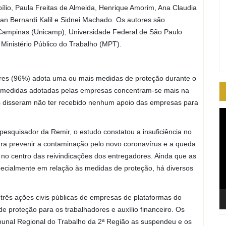
bílio, Paula Freitas de Almeida, Henrique Amorim, Ana Claudia
n Bernardi Kalil e Sidnei Machado. Os autores são
Campinas (Unicamp), Universidade Federal de São Paulo
 Ministério Público do Trabalho (MPT).
res (96%) adota uma ou mais medidas de proteção durante o
s medidas adotadas pelas empresas concentram-se mais na
s disseram não ter recebido nenhum apoio das empresas para
T
d
pesquisador da Remir, o estudo constatou a insuficiência no
ví
ra prevenir a contaminação pelo novo coronavírus e a queda
no centro das reivindicações dos entregadores. Ainda que as
ecialmente em relação às medidas de proteção, há diversos
três ações civis públicas de empresas de plataformas do
 proteção para os trabalhadores e auxílio financeiro. Os
ibunal Regional do Trabalho da 2ª Região as suspendeu e os