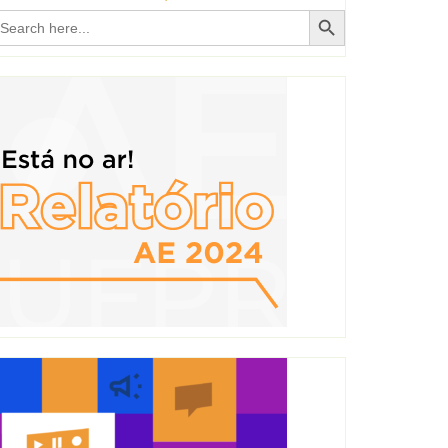
Search Button
earch
r: