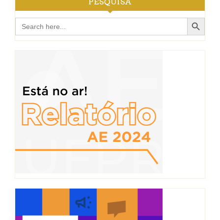
PESQUISA
Search Button
Search
for: