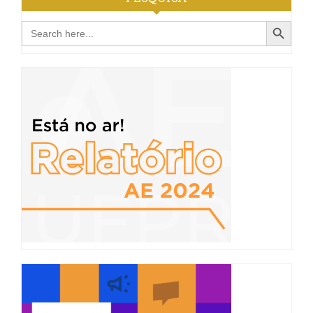
Search Button
Search
for: