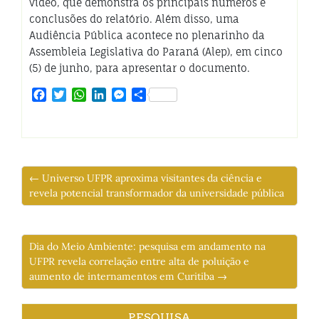
vídeo, que demonstra os principais números e
conclusões do relatório. Além disso, uma
Audiência Pública acontece no plenarinho da
Assembleia Legislativa do Paraná (Alep), em cinco
(5) de junho, para apresentar o documento.
Facebook
Twitter
WhatsApp
LinkedIn
Messenger
Share
← Universo UFPR aproxima visitantes da ciência e
revela potencial transformador da universidade pública
Dia do Meio Ambiente: pesquisa em andamento na
UFPR revela correlação entre alta de poluição e
aumento de internamentos em Curitiba →
PESQUISA