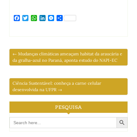
Facebook
Twitter
WhatsApp
LinkedIn
Messenger
Share
← Mudanças climáticas ameaçam habitat da araucária e
da gralha-azul no Paraná, aponta estudo do NAPI-EC
Ciência Sustentável: conheça a carne celular
desenvolvida na UFPR →
PESQUISA
Search Button
Search
for: