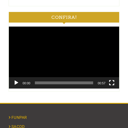
CONFIRA!
Tocador
de
vídeo
00:00
00:57
FUNPAR
SACOD