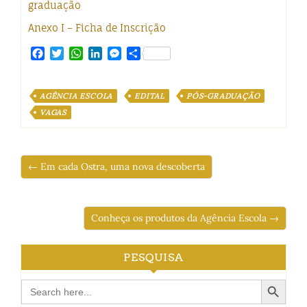
graduação
Anexo I – Ficha de Inscrição
Facebook
Twitter
WhatsApp
LinkedIn
Messenger
Share
AGÊNCIA ESCOLA
EDITAL
PÓS-GRADUAÇÃO
VAGAS
← Em cada Ostra, uma nova descoberta
Conheça os produtos da Agência Escola →
PESQUISA
Search Button
Search
for: