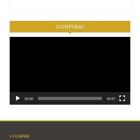
CONFIRA!
Tocador
de
vídeo
00:00
00:57
FUNPAR