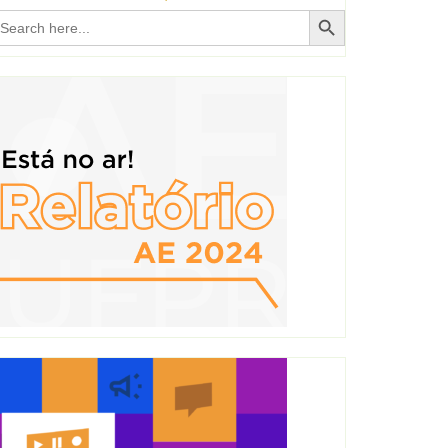
Search Button
earch
r: