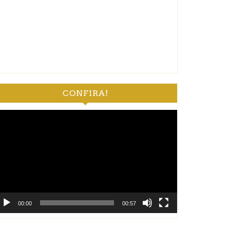
CONFIRA!
ocador
e
deo
00:00
00:57