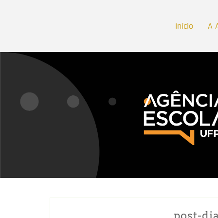
Início
A 
post-di